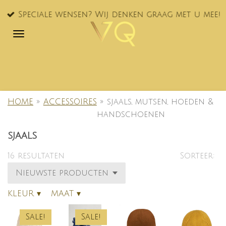
Ga
Speciale wensen? Wij denken graag met u mee!
direct
naar
de
hoofdinhoud
HOME
»
ACCESSOIRES
»
sjaals, mutsen, hoeden &
handschoenen
sjaals
16 resultaten
Sorteer:
KLEUR
▾
MAAT
▾
Sale!
Sale!