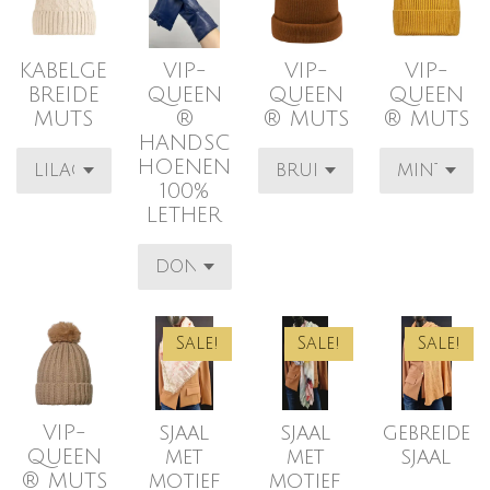
KABELGE
VIP-
VIP-
VIP-
BREIDE
QUEEN
QUEEN
QUEEN
MUTS
®
® MUTS
® MUTS
HANDSC
HOENEN
100%
LETHER
Sale!
Sale!
Sale!
VIP-
sjaal
sjaal
gebreide
QUEEN
met
met
sjaal
® MUTS
motief
motief