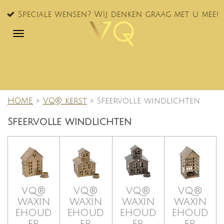
Ga
Speciale wensen? Wij denken graag met u mee!
direct
naar
de
hoofdinhoud
HOME
»
VQ® kerst
»
Sfeervolle windlichten
Sfeervolle windlichten
VQ®
VQ®
VQ®
VQ®
WAXIN
WAXIN
WAXIN
WAXIN
EHOUD
EHOUD
EHOUD
EHOUD
ER
ER
ER
ER