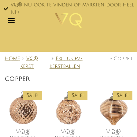
VQ® nu ook te vinden op markten door heel
Ga
NL!
direct
naar
de
hoofdinhoud
HOME
»
VQ®
»
Exclusieve
»
Copper
kerst
kerstballen
COPPER
Sale!
Sale!
Sale!
VQ®
VQ®
VQ®