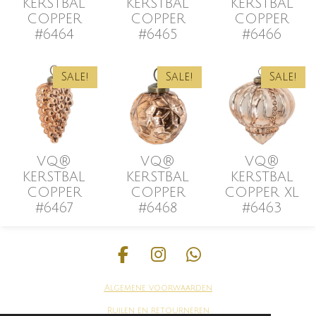
KERSTBAL
KERSTBAL
KERSTBAL
COPPER
COPPER
COPPER
#6464
#6465
#6466
Sale!
Sale!
Sale!
VQ®
VQ®
VQ®
KERSTBAL
KERSTBAL
KERSTBAL
COPPER
COPPER
COPPER XL
#6467
#6468
#6463
F
I
W
a
n
h
Algemene voorwaarden
c
s
a
e
t
t
Ruilen en
retourneren