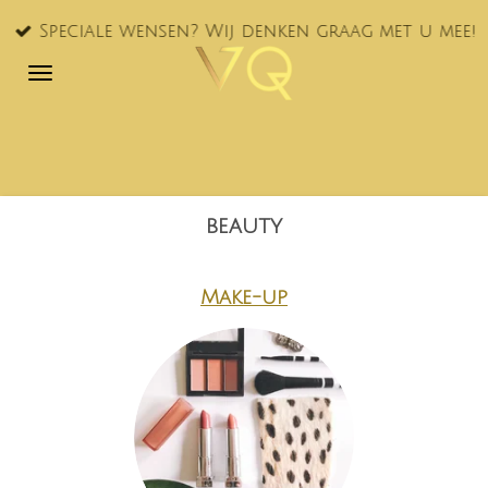
Ga
Speciale wensen? Wij denken graag met u mee!
direct
naar
de
hoofdinhoud
beauty
Make-up