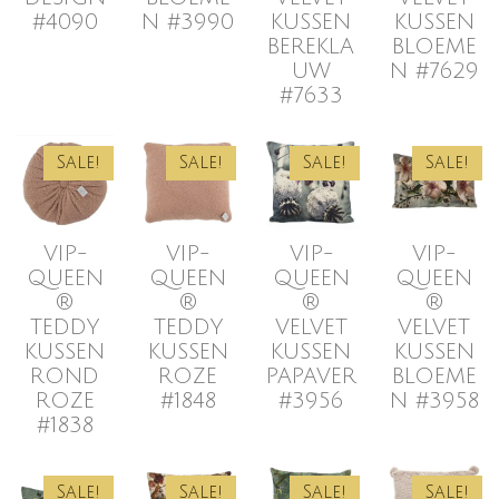
#4090
N #3990
KUSSEN
KUSSEN
BEREKLA
BLOEME
UW
N #7629
#7633
Sale!
Sale!
Sale!
Sale!
VIP-
VIP-
VIP-
VIP-
QUEEN
QUEEN
QUEEN
QUEEN
®
®
®
®
TEDDY
TEDDY
VELVET
VELVET
KUSSEN
KUSSEN
KUSSEN
KUSSEN
ROND
ROZE
PAPAVER
BLOEME
ROZE
#1848
#3956
N #3958
#1838
Sale!
Sale!
Sale!
Sale!