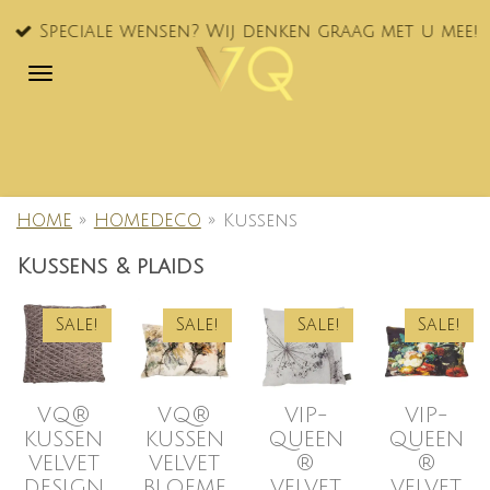
Ga
Speciale wensen? Wij denken graag met u mee!
direct
naar
de
hoofdinhoud
HOME
»
HOMEDECO
»
Kussens
Kussens & plaids
Sale!
Sale!
Sale!
Sale!
VQ®
VQ®
VIP-
VIP-
KUSSEN
KUSSEN
QUEEN
QUEEN
VELVET
VELVET
®
®
DESIGN
BLOEME
VELVET
VELVET