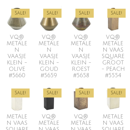
Sale!
Sale!
Sale!
Sale!
VQ®
VQ®
VQ®
VQ®
METALE
METALE
METALE
METALE
N
N
N
N VAAS
VAASJE
VAASJE
VAASJE
SQUARE
KLEIN -
KLEIN -
KLEIN -
GROOT
OLIVE
GOUD
ROEST
- PEACH
#5660
#5659
#5658
#5554
Sale!
Sale!
Sale!
Sale!
METALE
VQ®
VQ®
METALE
N VAAS
METALE
METALE
N VAAS
SQUARE
N VAAS
N VAAS
SQUARE