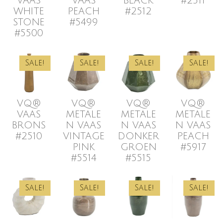
VAAS
VAAS
BLACK
#2511
WHITE
PEACH
#2512
STONE
#5499
#5500
Sale!
Sale!
Sale!
Sale!
VQ®
VQ®
VQ®
VQ®
VAAS
METALE
METALE
METALE
BRONS
N VAAS
N VAAS
N VAAS
#2510
VINTAGE
DONKER
PEACH
PINK
GROEN
#5917
#5514
#5515
Sale!
Sale!
Sale!
Sale!