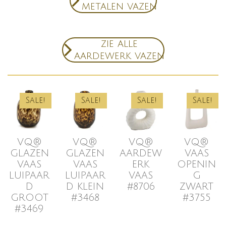
metalen vazen
zie alle
aardewerk vazen
Sale!
Sale!
Sale!
Sale!
VQ®
VQ®
VQ®
VQ®
GLAZEN
GLAZEN
AARDEW
VAAS
VAAS
VAAS
ERK
OPENIN
LUIPAAR
LUIPAAR
VAAS
G
D
D KLEIN
#8706
ZWART
GROOT
#3468
#3755
#3469