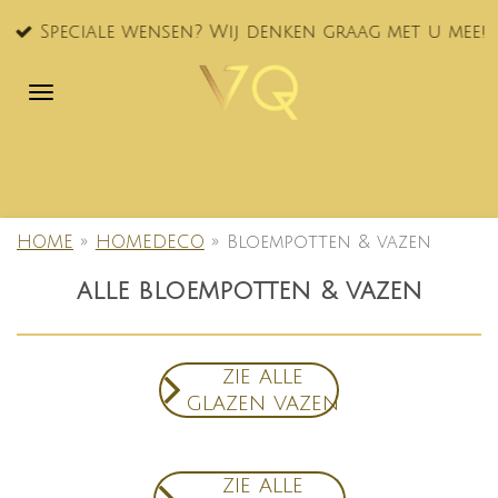
Ga
Speciale wensen? Wij denken graag met u mee!
direct
naar
de
hoofdinhoud
HOME
»
HOMEDECO
»
Bloempotten & vazen
alle bloempotten & vazen
zie alle
glazen vazen
zie alle