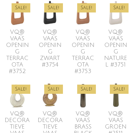
Sale!
Sale!
Sale!
Sale!
VQ®
VQ®
VQ®
VQ®
VAAS
VAAS
VAAS
VAAS
OPENIN
OPENIN
OPENIN
OPENIN
G
G
G
G
TERRAC
ZWART
TERRAC
NATURE
OTA
#3754
OTA
L #3751
#3752
#3753
Sale!
Sale!
Sale!
Sale!
VQ®
VQ®
VQ®
VQ®
DECORA
DECORA
VAAS
VAAS
TIEVE
TIEVE
BRASS
GROEN