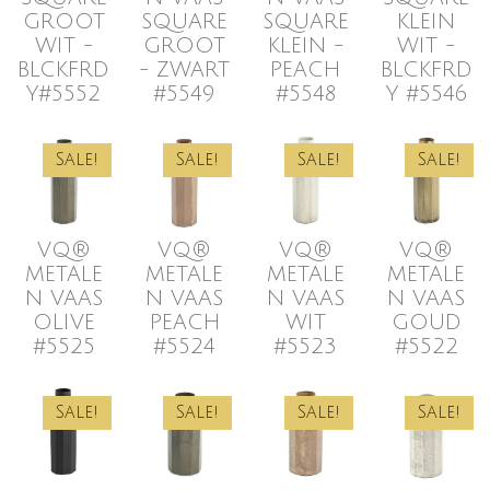
GROOT
SQUARE
SQUARE
KLEIN
WIT -
GROOT
KLEIN -
WIT -
BLCKFRD
- ZWART
PEACH
BLCKFRD
Y#5552
#5549
#5548
Y #5546
Sale!
Sale!
Sale!
Sale!
VQ®
VQ®
VQ®
VQ®
METALE
METALE
METALE
METALE
N VAAS
N VAAS
N VAAS
N VAAS
OLIVE
PEACH
WIT
GOUD
#5525
#5524
#5523
#5522
Sale!
Sale!
Sale!
Sale!