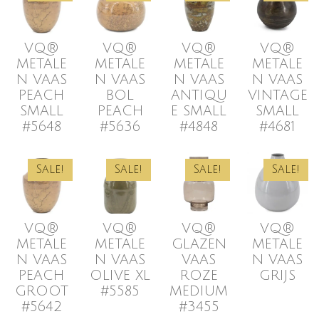
VQ®
VQ®
VQ®
VQ®
METALE
METALE
METALE
METALE
N VAAS
N VAAS
N VAAS
N VAAS
PEACH
BOL
ANTIQU
VINTAGE
SMALL
PEACH
E SMALL
SMALL
#5648
#5636
#4848
#4681
Sale!
Sale!
Sale!
Sale!
VQ®
VQ®
VQ®
VQ®
METALE
METALE
GLAZEN
METALE
N VAAS
N VAAS
VAAS
N VAAS
PEACH
OLIVE XL
ROZE
GRIJS
GROOT
#5585
MEDIUM
#5642
#3455