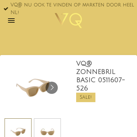
VQ® nu ook te vinden op markten door heel
Ga
NL!
direct
naar
de
hoofdinhoud
VQ®
ZONNEBRIL
BASIC 0511607-
526
Sale!