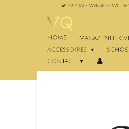
Speciale wensen? Wij de
Ga
direct
naar
de
hoofdinhoud
HOME
MAGAZIJNLEEG
ACCESSOIRES
SCHO
CONTACT