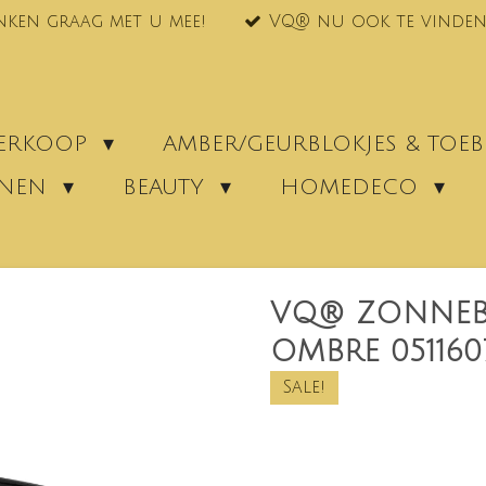
nken graag met u mee!
VQ® nu ook te vinden
VERKOOP
AMBER/GEURBLOKJES & TO
ENEN
BEAUTY
HOMEDECO
VQ® ZONNEBR
OMBRE 051160
Sale!