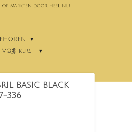
 op markten door heel NL!
EBEHOREN
VQ® kerst
IL BASIC BLACK
7-336