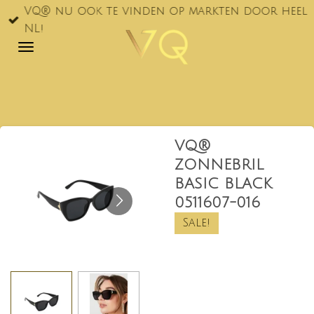
VQ® nu ook te vinden op markten door heel
Ga
NL!
direct
naar
de
hoofdinhoud
VQ®
ZONNEBRIL
BASIC BLACK
0511607-016
Sale!