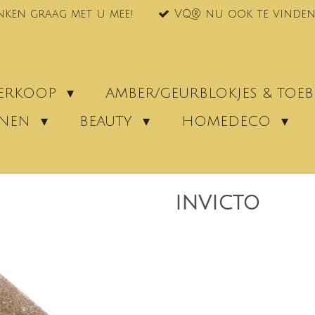
nken graag met u mee!
VQ® nu ook te vinden
VERKOOP
AMBER/GEURBLOKJES & TO
ENEN
BEAUTY
HOMEDECO
INVICTO