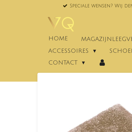
Speciale wensen? Wij de
Ga
direct
naar
de
hoofdinhoud
HOME
MAGAZIJNLEEG
ACCESSOIRES
SCHO
CONTACT