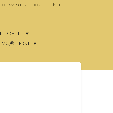
 op markten door heel NL!
EBEHOREN
VQ® kerst