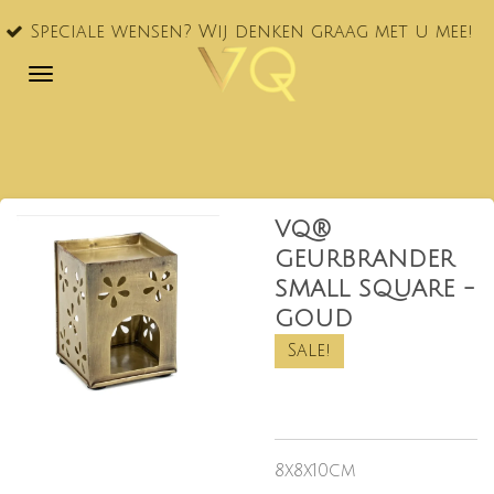
VQ® nu
Ga
le wensen? Wij denken graag met u mee!
NL!
direct
naar
de
hoofdinhoud
VQ®
GEURBRANDER
SMALL SQUARE -
GOUD
Sale!
8x8x10cm