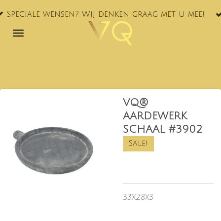
VQ® nu oo
Ga
ensen? Wij denken graag met u mee!
NL!
direct
naar
de
hoofdinhoud
VQ®
AARDEWERK
SCHAAL #3902
Sale!
33x28x3