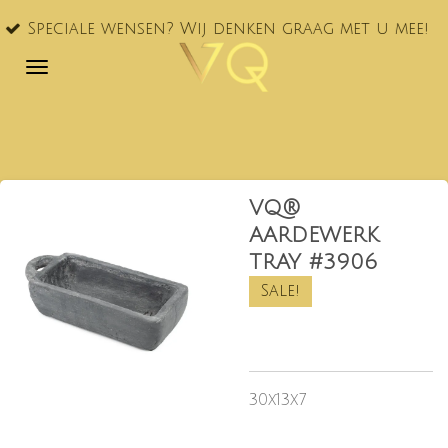
VQ® nu
Ga
le wensen? Wij denken graag met u mee!
NL!
direct
naar
de
hoofdinhoud
VQ®
AARDEWERK
TRAY #3906
Sale!
30x13x7