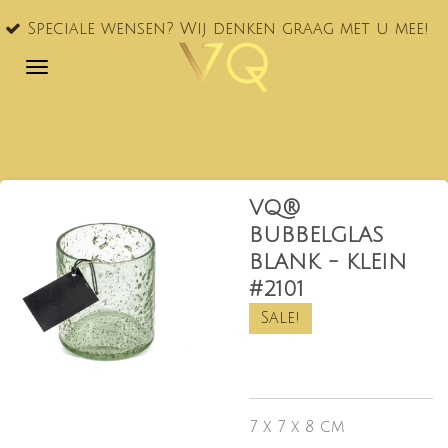
VQ® nu
Ga
le wensen? Wij denken graag met u mee!
NL!
direct
naar
de
hoofdinhoud
VQ®
BUBBELGLAS
BLANK - KLEIN
#2101
Sale!
7 x 7 x 8 cm