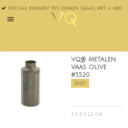
VQ® nu
Ga
le wensen? Wij denken graag met u mee!
NL!
direct
naar
de
hoofdinhoud
VQ® METALEN
VAAS OLIVE
#5520
Sale!
5 x 9 x 22 cm