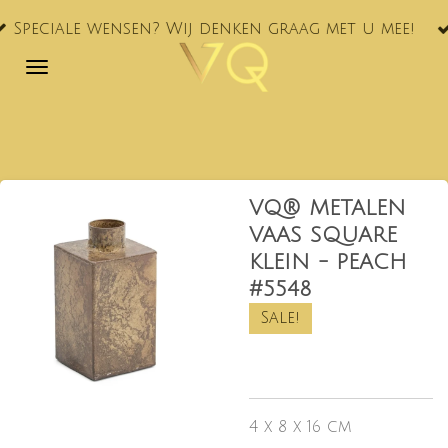
VQ® nu oo
Ga
ensen? Wij denken graag met u mee!
NL!
direct
naar
de
hoofdinhoud
VQ® METALEN
VAAS SQUARE
KLEIN - PEACH
#5548
Sale!
4 x 8 x 16 cm