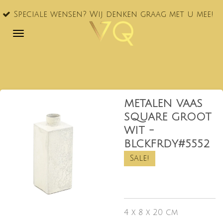
VQ® nu
Ga
le wensen? Wij denken graag met u mee!
NL!
direct
naar
de
hoofdinhoud
METALEN VAAS
SQUARE GROOT
WIT -
BLCKFRDY#5552
Sale!
4 x 8 x 20 cm