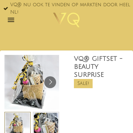
VQ® nu ook te vinden op markten door heel
Ga
NL!
direct
naar
de
hoofdinhoud
VQ® GIFTSET -
BEAUTY
SURPRISE
Sale!