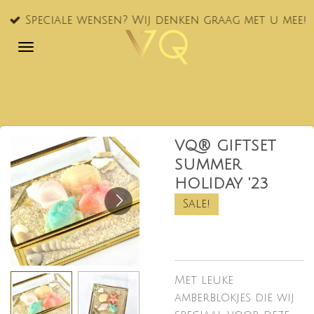
Ga
Speciale wensen? Wij denken graag met u mee!
direct
naar
de
hoofdinhoud
VQ® GIFTSET
SUMMER
HOLIDAY '23
Sale!
Met leuke
amberblokjes die wij