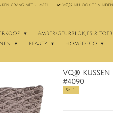
nken graag met u mee!
VQ® nu ook te vinden
VERKOOP
AMBER/GEURBLOKJES & TO
ENEN
BEAUTY
HOMEDECO
VQ® KUSSEN 
#4090
Sale!