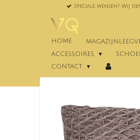
Speciale wensen? Wij de
Ga
direct
naar
de
hoofdinhoud
HOME
MAGAZIJNLEEG
ACCESSOIRES
SCHO
CONTACT