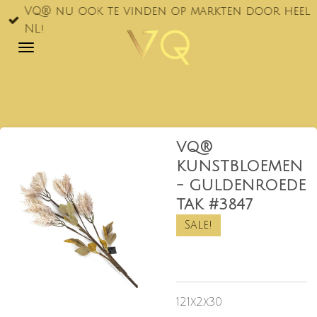
VQ® nu ook te vinden op markten door heel
Ga
NL!
direct
naar
de
hoofdinhoud
VQ®
KUNSTBLOEMEN
- GULDENROEDE
TAK #3847
Sale!
121x2x30