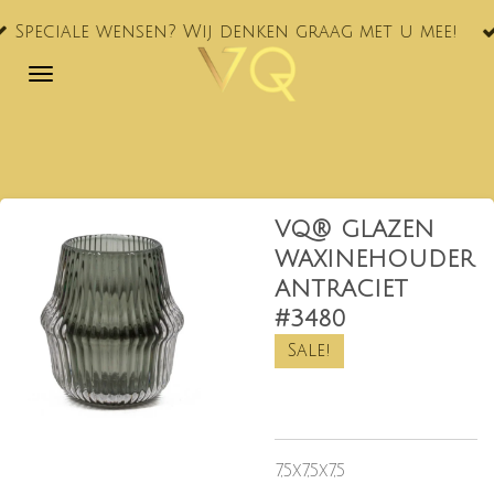
VQ® nu oo
Ga
ensen? Wij denken graag met u mee!
NL!
direct
naar
de
hoofdinhoud
VQ® GLAZEN
WAXINEHOUDER
ANTRACIET
#3480
Sale!
7,5x7,5x7,5