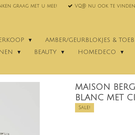
nken graag met u mee!
VQ® nu ook te vinden
VERKOOP
AMBER/GEURBLOKJES & TO
ENEN
BEAUTY
HOMEDECO
MAISON BERGE
BLANC MET CI
Sale!