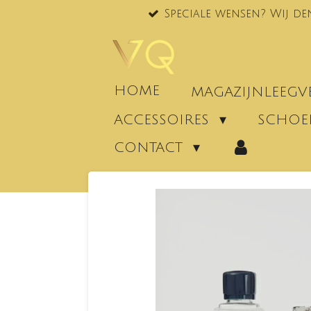
Speciale wensen? Wij de
Ga
direct
naar
de
hoofdinhoud
HOME
MAGAZIJNLEEG
ACCESSOIRES
SCHO
CONTACT