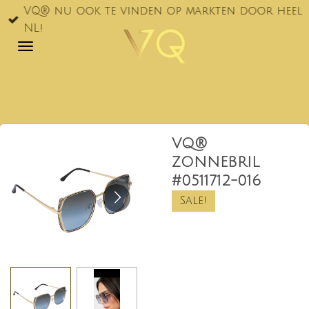
VQ® nu ook te vinden op markten door heel
Ga
NL!
direct
naar
de
hoofdinhoud
VQ®
ZONNEBRIL
#0511712-016
Sale!