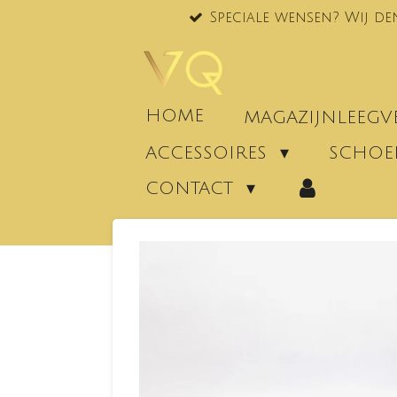
Speciale wensen? Wij de
Ga
direct
naar
de
hoofdinhoud
HOME
MAGAZIJNLEEG
ACCESSOIRES
SCHO
CONTACT