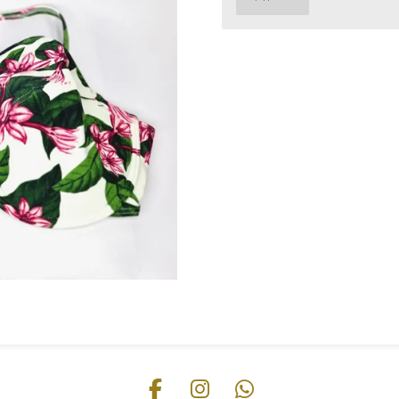
F
I
W