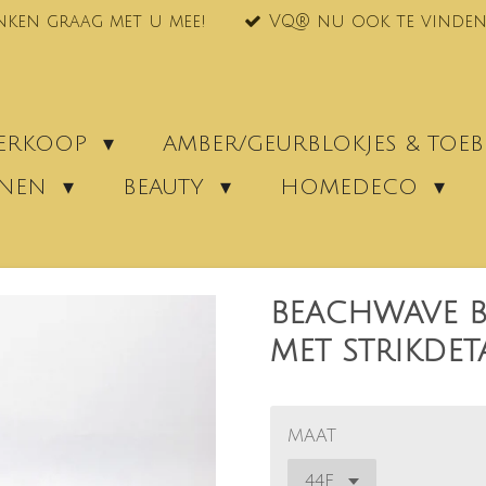
nken graag met u mee!
VQ® nu ook te vinden
VERKOOP
AMBER/GEURBLOKJES & TO
ENEN
BEAUTY
HOMEDECO
BEACHWAVE B
MET STRIKDETA
MAAT