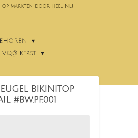
 op markten door heel NL!
EBEHOREN
VQ® kerst
EUGEL BIKINITOP
IL #BW.PF.001