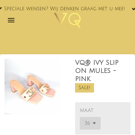
VQ® nu oo
Ga
ensen? Wij denken graag met u mee!
NL!
direct
naar
de
hoofdinhoud
VQ® IVY SLIP
ON MULES -
PINK
Sale!
MAAT