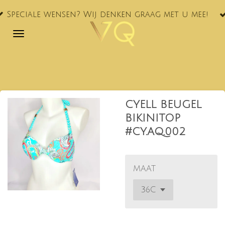
VQ® nu oo
Ga
ensen? Wij denken graag met u mee!
NL!
direct
naar
de
hoofdinhoud
CYELL BEUGEL
BIKINITOP
#CY.AQ.002
MAAT