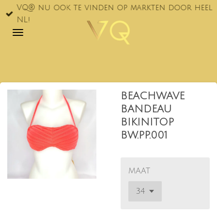
VQ® nu ook te vinden op markten door heel
Ga
NL!
direct
naar
de
hoofdinhoud
BEACHWAVE
BANDEAU
BIKINITOP
BW.PP.001
MAAT