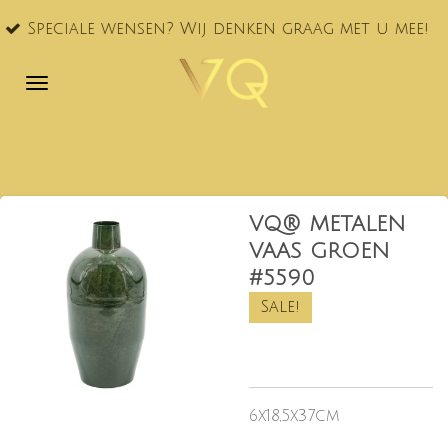
VQ® nu
Ga
le wensen? Wij denken graag met u mee!
NL!
direct
naar
de
hoofdinhoud
VQ® METALEN
VAAS GROEN
#5590
Sale!
6x18,5x37cm