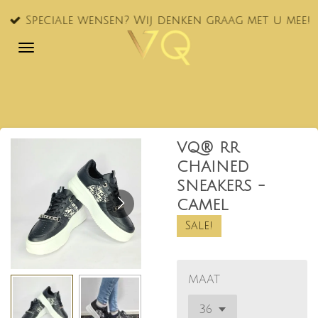
Ga
Speciale wensen? Wij denken graag met u mee!
direct
naar
de
hoofdinhoud
VQ® RR
CHAINED
SNEAKERS -
CAMEL
Sale!
MAAT