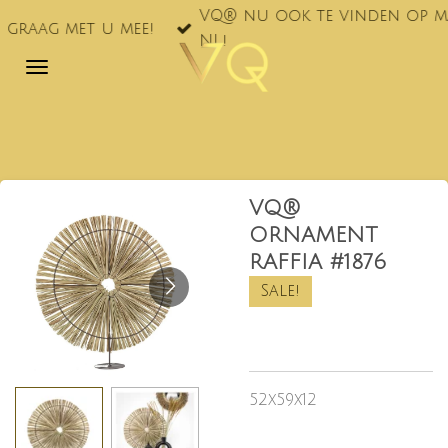
VQ® nu ook te vinden op markten 
Ga
et u mee!
NL!
direct
naar
de
hoofdinhoud
VQ®
ORNAMENT
RAFFIA #1876
Sale!
52x59x12