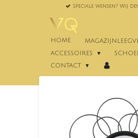
Speciale wensen? Wij de
Ga
direct
naar
de
hoofdinhoud
HOME
MAGAZIJNLEEG
ACCESSOIRES
SCHO
CONTACT