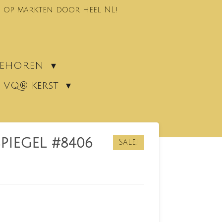
 op markten door heel NL!
EBEHOREN
VQ® kerst
IEGEL #8406
Sale!