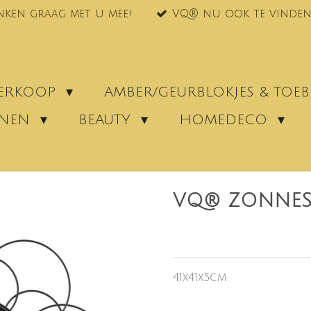
nken graag met u mee!
VQ® nu ook te vinden
VERKOOP
AMBER/GEURBLOKJES & TO
ENEN
BEAUTY
HOMEDECO
VQ® ZONNESP
41x41x5cm