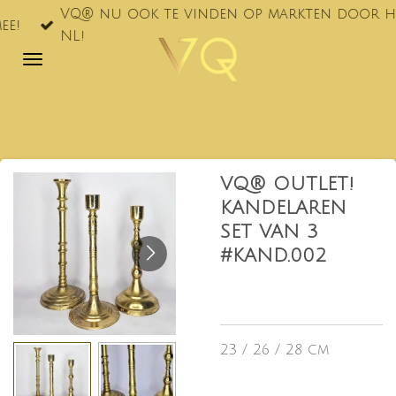
VQ® nu ook te vinden op markten door hee
Ga
!
NL!
direct
naar
de
hoofdinhoud
VQ® OUTLET!
KANDELAREN
SET VAN 3
#KAND.002
23 / 26 / 28 cm