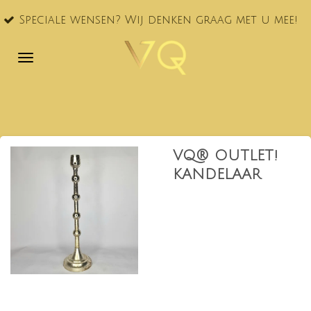
VQ® nu
Ga
le wensen? Wij denken graag met u mee!
NL!
direct
naar
de
hoofdinhoud
VQ® OUTLET!
KANDELAAR