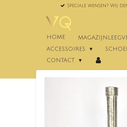
Speciale wensen? Wij de
Ga
direct
naar
de
hoofdinhoud
HOME
MAGAZIJNLEEG
ACCESSOIRES
SCHO
CONTACT