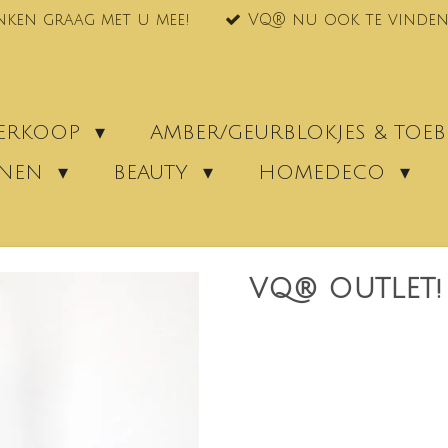
nken graag met u mee!
VQ® nu ook te vinden
VERKOOP
AMBER/GEURBLOKJES & TO
ENEN
BEAUTY
HOMEDECO
VQ® OUTLET!