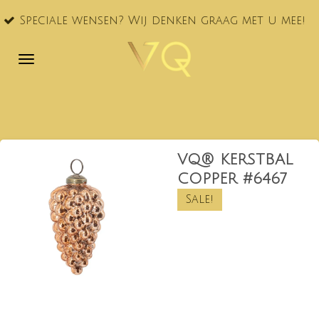
VQ®
Ga
ciale wensen? Wij denken graag met u mee!
NL!
direct
naar
de
hoofdinhoud
VQ® KERSTBAL
COPPER #6467
Sale!