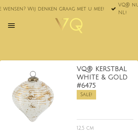
VQ® nu ook te vinde
Ga
denken graag met u mee!
NL!
direct
naar
de
hoofdinhoud
VQ® KERSTBAL
WHITE & GOLD
#6475
Sale!
12,5 cm