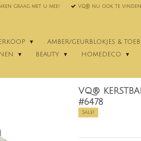
nken graag met u mee!
VQ® nu ook te vinden
VERKOOP
AMBER/GEURBLOKJES & TO
ENEN
BEAUTY
HOMEDECO
VQ® KERSTBA
#6478
Sale!