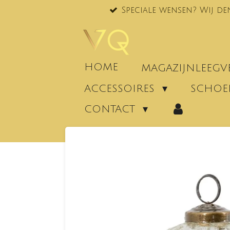
Speciale wensen? Wij de
Ga
direct
naar
de
hoofdinhoud
HOME
MAGAZIJNLEEG
ACCESSOIRES
SCHO
CONTACT