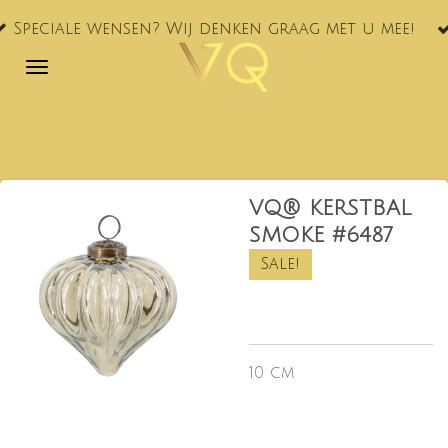
VQ® nu oo
Ga
ensen? Wij denken graag met u mee!
NL!
direct
naar
de
hoofdinhoud
VQ® KERSTBAL
SMOKE #6487
Sale!
10 cm