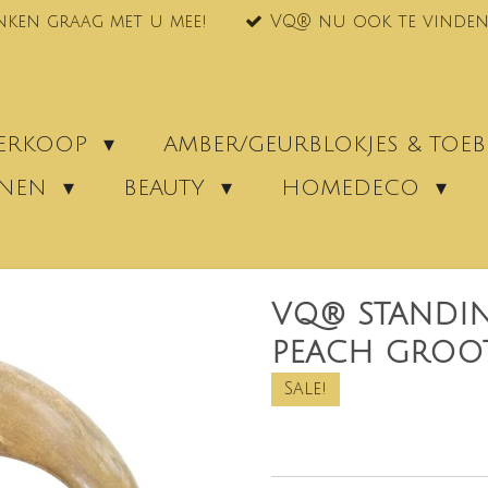
nken graag met u mee!
VQ® nu ook te vinden
VERKOOP
AMBER/GEURBLOKJES & TO
ENEN
BEAUTY
HOMEDECO
VQ® STANDI
PEACH GROOT
Sale!