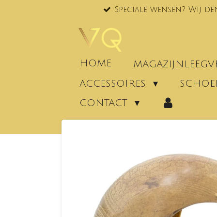
Speciale wensen? Wij de
Ga
direct
naar
de
hoofdinhoud
HOME
MAGAZIJNLEEG
ACCESSOIRES
SCHO
CONTACT