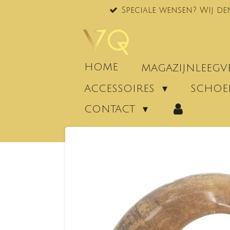
Speciale wensen? Wij de
Ga
direct
naar
de
hoofdinhoud
HOME
MAGAZIJNLEEG
ACCESSOIRES
SCHO
CONTACT