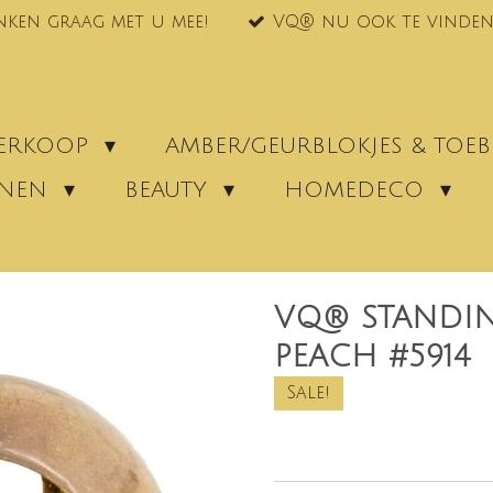
nken graag met u mee!
VQ® nu ook te vinden
VERKOOP
AMBER/GEURBLOKJES & TO
ENEN
BEAUTY
HOMEDECO
VQ® STANDI
PEACH #5914
Sale!