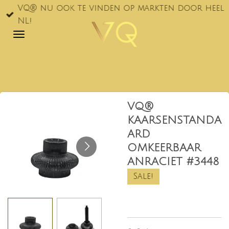
VQ® nu ook te vinden op markten door heel
Ga
NL!
direct
naar
de
hoofdinhoud
VQ®
KAARSENSTANDA
ARD
OMKEERBAAR
ANRACIET #3448
Sale!