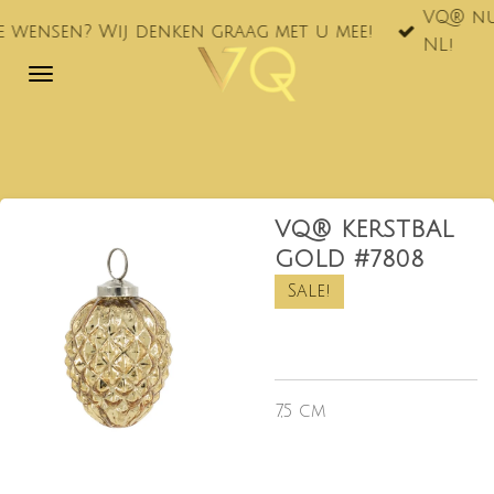
VQ® nu ook te vinde
Ga
denken graag met u mee!
NL!
direct
naar
de
hoofdinhoud
VQ® KERSTBAL
GOLD #7808
Sale!
7,5 cm