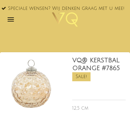
VQ® nu
Ga
le wensen? Wij denken graag met u mee!
NL!
direct
naar
de
hoofdinhoud
VQ® KERSTBAL
ORANGE #7865
Sale!
12,5 cm