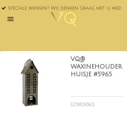
VQ® nu
Ga
le wensen? Wij denken graag met u mee!
NL!
direct
naar
de
hoofdinhoud
VQ®
WAXINEHOUDER
HUISJE #5965
12,5x10x36,5