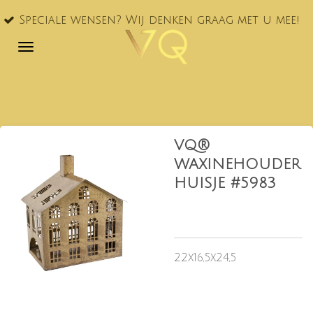
VQ® nu
Ga
le wensen? Wij denken graag met u mee!
NL!
direct
naar
de
hoofdinhoud
VQ®
WAXINEHOUDER
HUISJE #5983
22x16,5x24,5