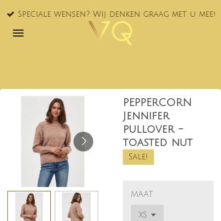
Ga
Speciale wensen? Wij denken graag met u mee!
direct
naar
de
hoofdinhoud
PEPPERCORN
Jennifer
pullover -
toasted nut
Sale!
MAAT