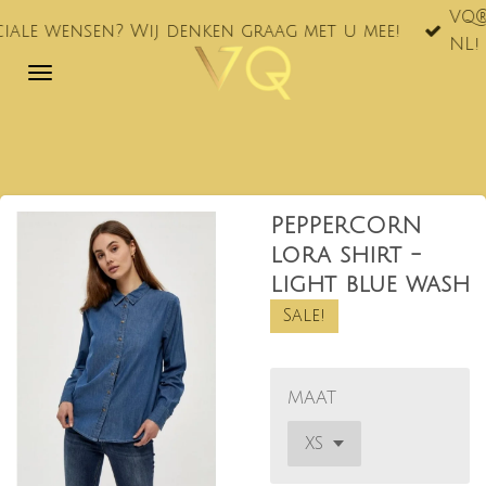
VQ® nu ook te vi
Ga
Wij denken graag met u mee!
NL!
direct
naar
de
hoofdinhoud
PEPPERCORN
lora shirt -
light blue wash
Sale!
MAAT