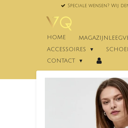
Speciale wensen? Wij de
Ga
direct
naar
de
hoofdinhoud
HOME
MAGAZIJNLEEG
ACCESSOIRES
SCHO
CONTACT