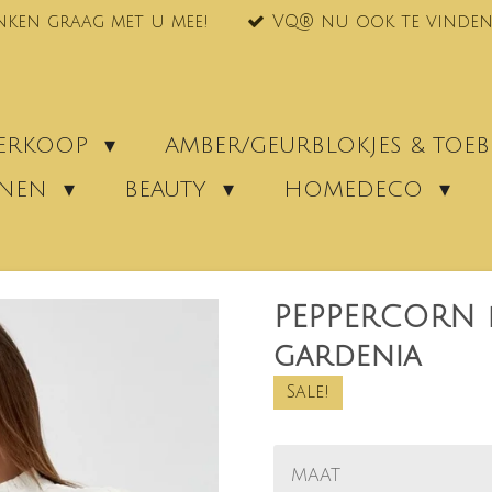
nken graag met u mee!
VQ® nu ook te vinden
VERKOOP
AMBER/GEURBLOKJES & TO
ENEN
BEAUTY
HOMEDECO
PEPPERCORN l
gardenia
Sale!
MAAT