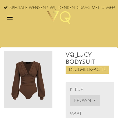
Ga
Speciale wensen? Wij denken graag met u mee!
direct
naar
de
hoofdinhoud
VQ LUCY
BODYSUIT
DECEMBER-ACTIE
KLEUR
MAAT